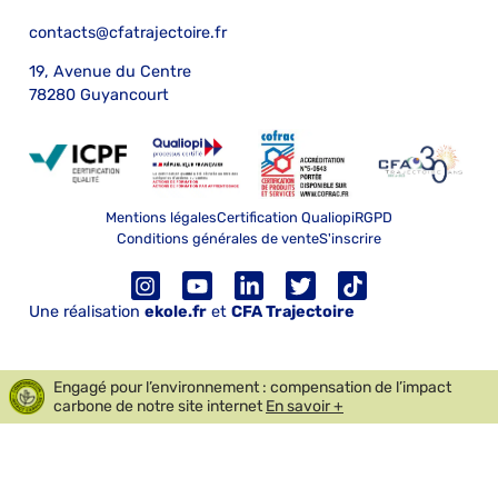
contacts@cfatrajectoire.fr
19, Avenue du Centre
78280 Guyancourt
Mentions légales
Certification Qualiopi
RGPD
Conditions générales de vente
S'inscrire
Une réalisation
ekole.fr
et
CFA Trajectoire
Engagé pour l’environnement : compensation de l’impact
carbone de notre site internet
En savoir +