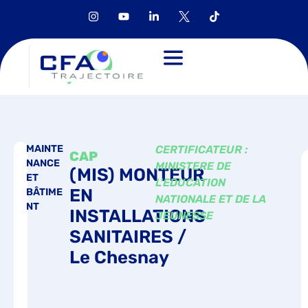
MAINTE
CERTIFICATEUR :
CAP
NANCE
MINISTERE DE
(MIS) MONTEUR
ET
L'EDUCATION
EN
BÂTIME
NATIONALE ET DE LA
NT
INSTALLATIONS
JEUNESSE
SANITAIRES /
Le Chesnay