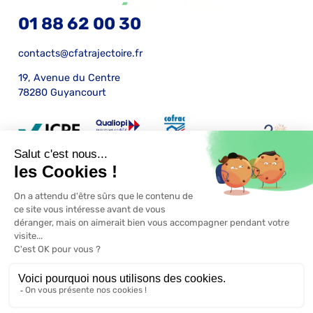
01 88 62 00 30
contacts@cfatrajectoire.fr
19, Avenue du Centre
78280 Guyancourt
Mentions légales
Certification Qualiopi
RGPD
Conditions générales de vente
S'inscrire
Une réalisation
ekole.fr
et
CFA Trajectoire
Engagé pour l’environnement : compensation de l’impact
carbone de notre site internet
En savoir +