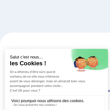
Mentions léga
01 88 62 00 30
contacts@cfatrajectoire.fr