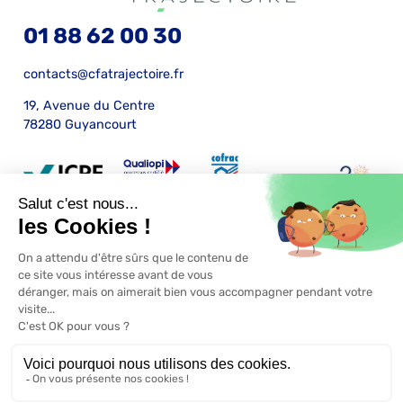
01 88 62 00 30
contacts@cfatrajectoire.fr
19, Avenue du Centre
78280 Guyancourt
Mentions légales
Certification Qualiopi
RGPD
Conditions générales de vente
S'inscrire
Une réalisation
ekole.fr
et
CFA Trajectoire
Engagé pour l’environnement : compensation de l’impact
carbone de notre site internet
En savoir +