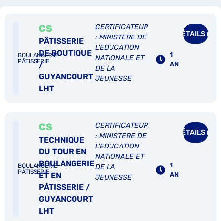
CS
CERTIFICATEUR
DÉTAILS
: MINISTERE DE
PÂTISSERIE
L'EDUCATION
DE BOUTIQUE
1
BOULANGERIE-
NATIONALE ET
PÂTISSERIE
/
AN
DE LA
GUYANCOURT
JEUNESSE
LHT
CS
CERTIFICATEUR
DÉTAILS
: MINISTERE DE
TECHNIQUE
L'EDUCATION
DU TOUR EN
NATIONALE ET
BOULANGERIE
1
BOULANGERIE-
DE LA
PÂTISSERIE
ET EN
AN
JEUNESSE
PÂTISSERIE /
GUYANCOURT
LHT