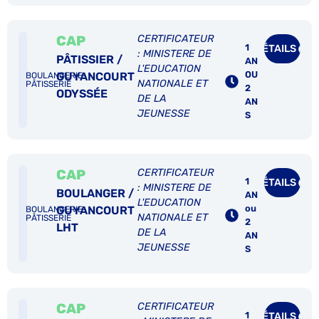
CAP
CERTIFICATEUR
1
DÉTAILS
: MINISTERE DE
PÂTISSIER /
AN
L'EDUCATION
OU
GUYANCOURT
BOULANGERIE-
NATIONALE ET
PÂTISSERIE
2
ODYSSÉE
DE LA
AN
JEUNESSE
S
CAP
CERTIFICATEUR
1
DÉTAILS
: MINISTERE DE
BOULANGER /
AN
L'EDUCATION
ou
GUYANCOURT
BOULANGERIE-
NATIONALE ET
PÂTISSERIE
2
LHT
DE LA
AN
JEUNESSE
S
CAP
CERTIFICATEUR
1
DÉTAILS