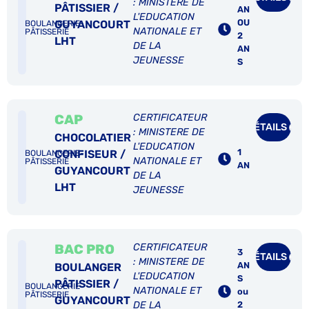
: MINISTERE DE
PÂTISSIER /
AN
L'EDUCATION
OU
GUYANCOURT
BOULANGERIE-
NATIONALE ET
PÂTISSERIE
2
LHT
DE LA
AN
JEUNESSE
S
CAP
CERTIFICATEUR
DÉTAILS
: MINISTERE DE
CHOCOLATIER
L'EDUCATION
1
CONFISEUR /
BOULANGERIE-
NATIONALE ET
PÂTISSERIE
AN
GUYANCOURT
DE LA
LHT
JEUNESSE
BAC PRO
CERTIFICATEUR
3
DÉTAILS
: MINISTERE DE
AN
BOULANGER
L'EDUCATION
S
PÂTISSIER /
BOULANGERIE-
NATIONALE ET
ou
PÂTISSERIE
GUYANCOURT
DE LA
2