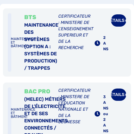
BTS
CERTIFICATEUR
DÉTAILS
: MINISTERE DE
MAINTENANCE
L'ENSEIGNEMENT
DES
SUPERIEUR ET
2
SYSTÈMES
MAINTENANCE
DE LA
ET
A
(OPTION A :
BÂTIMENT
RECHERCHE
NS
SYSTÈMES DE
PRODUCTION)
/ TRAPPES
BAC PRO
CERTIFICATEUR
DÉTAILS
: MINISTERE DE
3
(MELEC) MÉTIERS
A
L'EDUCATION
DE L’ÉLECTRICITÉ
NS
NATIONALE ET
MAINTENANCE
ET DE SES
ET
ou
DE LA
BÂTIMENT
2
ENVIRONNEMENTS
JEUNESSE
A
CONNECTÉS /
NS