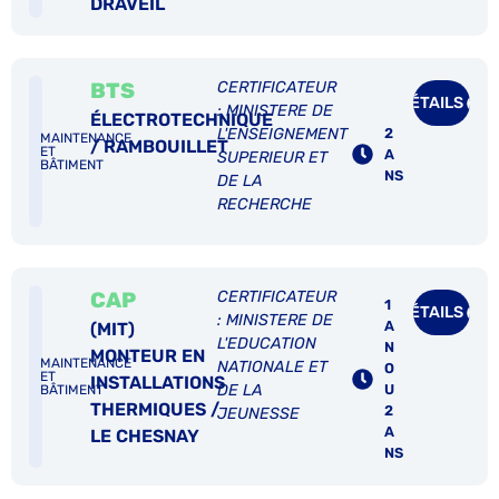
DRAVEIL
BTS
CERTIFICATEUR
DÉTAILS
: MINISTERE DE
ÉLECTROTECHNIQUE
2
L'ENSEIGNEMENT
MAINTENANCE
/ RAMBOUILLET
ET
A
SUPERIEUR ET
BÂTIMENT
NS
DE LA
RECHERCHE
CAP
CERTIFICATEUR
1
DÉTAILS
: MINISTERE DE
A
(MIT)
L'EDUCATION
N
MONTEUR EN
MAINTENANCE
NATIONALE ET
O
ET
INSTALLATIONS
DE LA
U
BÂTIMENT
THERMIQUES /
2
JEUNESSE
A
LE CHESNAY
NS