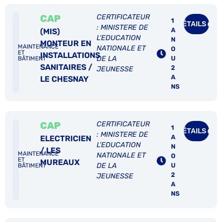
CAP
CERTIFICATEUR
1
DÉTAILS
: MINISTERE DE
A
(MIS)
L'EDUCATION
N
MONTEUR EN
MAINTENANCE
NATIONALE ET
O
ET
INSTALLATIONS
DE LA
U
BÂTIMENT
SANITAIRES /
2
JEUNESSE
A
LE CHESNAY
NS
CAP
CERTIFICATEUR
1
DÉTAILS
: MINISTERE DE
A
ELECTRICIEN
L'EDUCATION
N
/ LES
MAINTENANCE
NATIONALE ET
O
ET
MUREAUX
DE LA
U
BÂTIMENT
2
JEUNESSE
A
NS