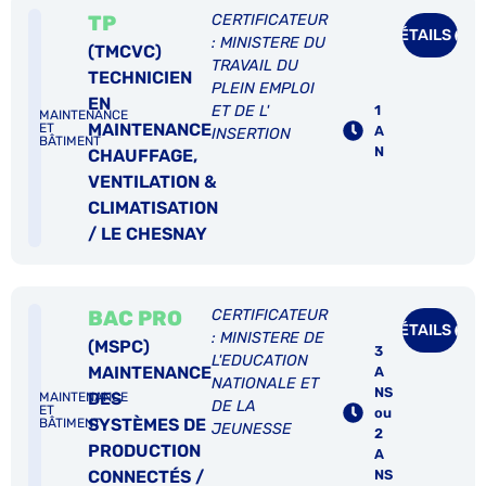
TP
CERTIFICATEUR
DÉTAILS
: MINISTERE DU
(TMCVC)
TRAVAIL DU
TECHNICIEN
PLEIN EMPLOI
EN
1
ET DE L'
MAINTENANCE
MAINTENANCE
ET
A
INSERTION
BÂTIMENT
N
CHAUFFAGE,
VENTILATION &
CLIMATISATION
/ LE CHESNAY
BAC PRO
CERTIFICATEUR
DÉTAILS
: MINISTERE DE
(MSPC)
3
L'EDUCATION
MAINTENANCE
A
NATIONALE ET
NS
DES
MAINTENANCE
DE LA
ET
ou
SYSTÈMES DE
BÂTIMENT
JEUNESSE
2
PRODUCTION
A
NS
CONNECTÉS /