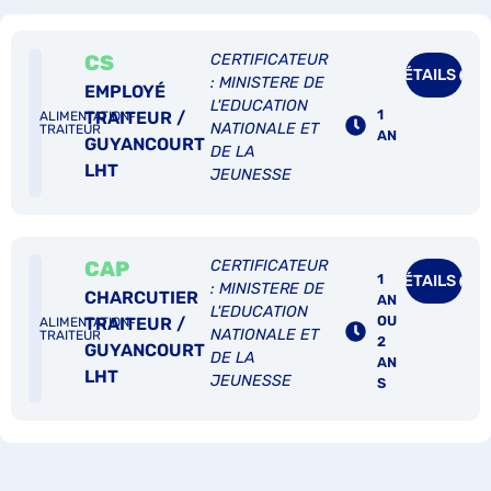
CS
CERTIFICATEUR
DÉTAILS
: MINISTERE DE
EMPLOYÉ
L'EDUCATION
1
TRAITEUR /
ALIMENTATION-
NATIONALE ET
TRAITEUR
AN
GUYANCOURT
DE LA
LHT
JEUNESSE
CAP
CERTIFICATEUR
1
DÉTAILS
: MINISTERE DE
CHARCUTIER
AN
L'EDUCATION
OU
TRAITEUR /
ALIMENTATION-
NATIONALE ET
TRAITEUR
2
GUYANCOURT
DE LA
AN
LHT
JEUNESSE
S