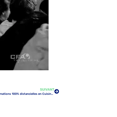
SUIVANT
Nouvelle trajectoire pour le CFA : des formations 100% distancielles en Cuisine, Pâtisserie, Boulangerie