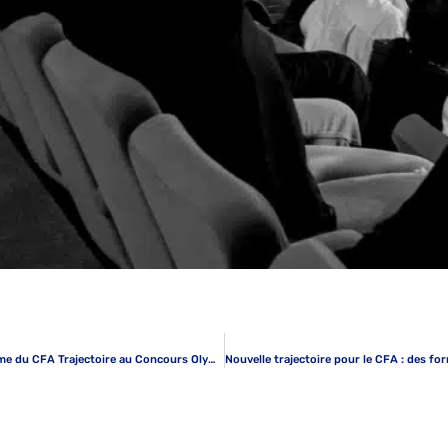
Soutenez les Apprentis en BTS Tourisme du CFA Trajectoire au Concours Olympic’tur !