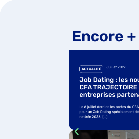
Encore +
Juin 2026
ACTUALITÉ
uveaux inscrits au
Titre Professionne
la rencontre des
Technico-Commerci
ires
Marketing) en alte
nouvelle formation
FA TRAJECTOIRE se sont ouvertes
Baptiste Poquelin,
é aux futurs apprentis de la
en Laye
CFA TRAJECTOIRE : Ouverture d'une n