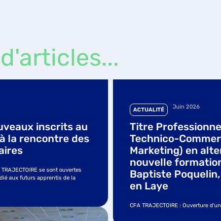
d'articles...
Juin 2026
ACTUALITÉ
l Négociateur
Emploi et handicap
al (option
de nouvelles oppo
rnance : une
TRAJECTOIRE
 au lycée Jean-
Du 8 au 15 juin, le CFA TRAJECTOIRE
 à Saint-Germain-
l'emploi TH, organisé par l'Akto, le 
[...]
ouvelle formation [...]