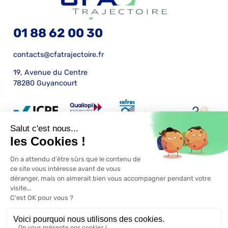
01 88 62 00 30
contacts@cfatrajectoire.fr
19, Avenue du Centre
78280 Guyancourt
Mentions légales
Certification Qualiopi
RGPD
Conditions générales de vente
S'inscrire
Une réalisation
ekole.fr
et
CFA Trajectoire
Engagé pour l’environnement : compensation de l’impact
carbone de notre site internet
En savoir +