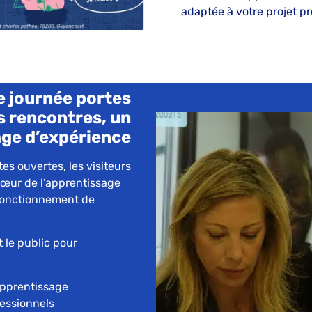
adaptée à votre projet pr
e journée portes
s rencontres, un
ge d’expérience
es ouvertes, les visiteurs
œur de l’apprentissage
fonctionnement de
 le public pour
apprentissage
essionnels