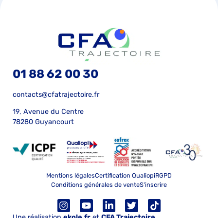
01 88 62 00 30
contacts@cfatrajectoire.fr
19, Avenue du Centre
78280 Guyancourt
Mentions légales
Certification Qualiopi
RGPD
Conditions générales de vente
S'inscrire
Une réalisation
ekole.fr
et
CFA Trajectoire