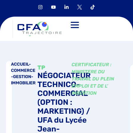
ACCUEIL-
CERTIFICATEUR :
TP
COMMERCE
MINISTERE DU
NÉGOCIATEUR
-GESTION-
TRAVAIL DU PLEIN
TECHNICO-
IMMOBILIER
EMPLOI ET DE L'
COMMERCIAL
INSERTION
(OPTION :
MARKETING) /
UFA du Lycée
Jean-