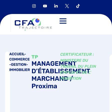
ACCUEIL-
CERTIFICATEUR :
TP
COMMERCE
MINISTERE DU
MANAGEMENT
-GESTION-
TRAVAIL DU PLEIN
D’ÉTABLISSEMENT
IMMOBILIER
EMPLOI ET DE L'
MARCHAND /
INSERTION
Proxima