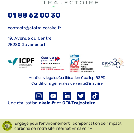
01 88 62 00 30
contacts@cfatrajectoire.fr
19, Avenue du Centre
78280 Guyancourt
Mentions légales
Certification Qualiopi
RGPD
Conditions générales de vente
S'inscrire
Une réalisation
ekole.fr
et
CFA Trajectoire
Engagé pour l’environnement : compensation de l’impact
carbone de notre site internet
En savoir +